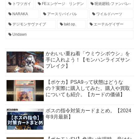
トワツガイ
FEエンゲージ リンデン
呪術廻戦-ファンパレ-
NARAKA
アースリバイバル
ワイルドハーツ
デジモンサヴァイブ
takt op.
エーテルゲイザー
Undawn
かわいい重ね着「ウミウシボウシ」を
手に入れよう！【モンハンライズサン
ブレイク】
【ポケカ】PSA9って状態はどうな
の？実際に購入してみた。購入や買取
についても紹介。【カードの価値】
ボスの指令対策カードまとめ。【2024
年9月最新】