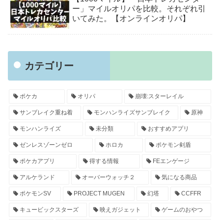
ー」マイルオリパを比較。それぞれ引
いてみた。【オンラインオリパ】
カテゴリー
ポケカ
オリパ
崩壊:スターレイル
サンブレイク重ね着
モンハンライズサンブレイク
原神
モンハンライズ
未分類
おすすめアプリ
ゼンレスゾーンゼロ
ホロカ
ポケモン剣盾
ポケカアプリ
得する情報
FEエンゲージ
アルケランド
オーバーウォッチ２
気になる商品
ポケモンSV
PROJECT MUGEN
幻塔
CCFFR
キュービックスターズ
映えガジェット
ゲームのおやつ