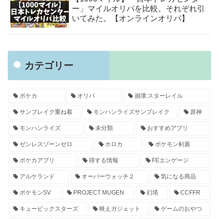
ー」マイルオリパを比較。それぞれ引
いてみた。【オンラインオリパ】
カテゴリー
ポケカ
オリパ
崩壊:スターレイル
サンブレイク重ね着
モンハンライズサンブレイク
原神
モンハンライズ
未分類
おすすめアプリ
ゼンレスゾーンゼロ
ホロカ
ポケモン剣盾
ポケカアプリ
得する情報
FEエンゲージ
アルケランド
オーバーウォッチ２
気になる商品
ポケモンSV
PROJECT MUGEN
幻塔
CCFFR
キュービックスターズ
映えガジェット
ゲームのおやつ