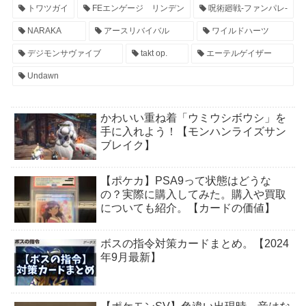
トワツガイ
FEエンゲージ リンデン
呪術廻戦-ファンパレ-
NARAKA
アースリバイバル
ワイルドハーツ
デジモンサヴァイブ
takt op.
エーテルゲイザー
Undawn
かわいい重ね着「ウミウシボウシ」を
手に入れよう！【モンハンライズサン
ブレイク】
【ポケカ】PSA9って状態はどうな
の？実際に購入してみた。購入や買取
についても紹介。【カードの価値】
ボスの指令対策カードまとめ。【2024
年9月最新】