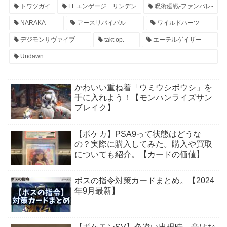
トワツガイ
FEエンゲージ リンデン
呪術廻戦-ファンパレ-
NARAKA
アースリバイバル
ワイルドハーツ
デジモンサヴァイブ
takt op.
エーテルゲイザー
Undawn
かわいい重ね着「ウミウシボウシ」を
手に入れよう！【モンハンライズサン
ブレイク】
【ポケカ】PSA9って状態はどうな
の？実際に購入してみた。購入や買取
についても紹介。【カードの価値】
ボスの指令対策カードまとめ。【2024
年9月最新】