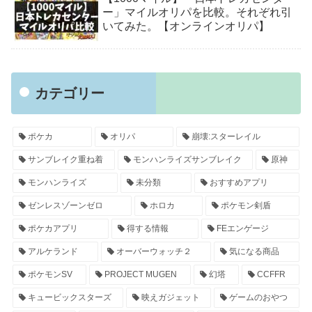
ー」マイルオリパを比較。それぞれ引
いてみた。【オンラインオリパ】
カテゴリー
ポケカ
オリパ
崩壊:スターレイル
サンブレイク重ね着
モンハンライズサンブレイク
原神
モンハンライズ
未分類
おすすめアプリ
ゼンレスゾーンゼロ
ホロカ
ポケモン剣盾
ポケカアプリ
得する情報
FEエンゲージ
アルケランド
オーバーウォッチ２
気になる商品
ポケモンSV
PROJECT MUGEN
幻塔
CCFFR
キュービックスターズ
映えガジェット
ゲームのおやつ