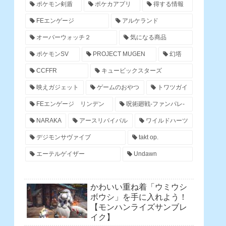
ポケモン剣盾
ポケカアプリ
得する情報
FEエンゲージ
アルケランド
オーバーウォッチ２
気になる商品
ポケモンSV
PROJECT MUGEN
幻塔
CCFFR
キュービックスターズ
映えガジェット
ゲームのおやつ
トワツガイ
FEエンゲージ リンデン
呪術廻戦-ファンパレ-
NARAKA
アースリバイバル
ワイルドハーツ
デジモンサヴァイブ
takt op.
エーテルゲイザー
Undawn
かわいい重ね着「ウミウシ
ボウシ」を手に入れよう！
【モンハンライズサンブレ
イク】