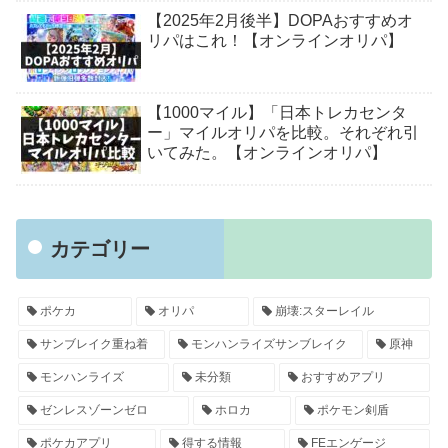
【2025年2月後半】DOPAおすすめオ
リパはこれ！【オンラインオリパ】
【1000マイル】「日本トレカセンタ
ー」マイルオリパを比較。それぞれ引
いてみた。【オンラインオリパ】
カテゴリー
ポケカ
オリパ
崩壊:スターレイル
サンブレイク重ね着
モンハンライズサンブレイク
原神
モンハンライズ
未分類
おすすめアプリ
ゼンレスゾーンゼロ
ホロカ
ポケモン剣盾
ポケカアプリ
得する情報
FEエンゲージ