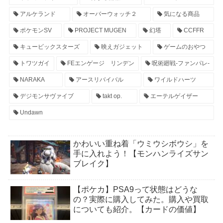
アルケランド
オーバーウォッチ２
気になる商品
ポケモンSV
PROJECT MUGEN
幻塔
CCFFR
キュービックスターズ
映えガジェット
ゲームのおやつ
トワツガイ
FEエンゲージ リンデン
呪術廻戦-ファンパレ-
NARAKA
アースリバイバル
ワイルドハーツ
デジモンサヴァイブ
takt op.
エーテルゲイザー
Undawn
かわいい重ね着「ウミウシボウシ」を
手に入れよう！【モンハンライズサン
ブレイク】
【ポケカ】PSA9って状態はどうな
の？実際に購入してみた。購入や買取
についても紹介。【カードの価値】