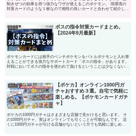
制きぜつの効果を持つ強力なワザが使えるこのポケモン。 現環境の
対策カードのような１枚なので相性の良いカードと合わせて紹介して
いきます。 【人気記事】 →【ポケカ】招待コード入力で...
ボスの指令対策カードまとめ。
ポケカ
【2024年9月最新】
ポケモンカードには相手のベンチポケモンをバトルポケモンと入れ替
えることができる強力なサポートカード「ボスの指令」があります。
対戦においてボスの指令を使われて負けるということは少なくないと
思います。 今回はレギュレーション「F」以降のボスの...
【ポケカ】オンライン1000円ガ
ポケカ
チャおすすめ３選。自宅で気軽に
楽しめる。【ポケモンカードガチ
ャ】
ポケカの1000円ガチャはさまざまな店舗で見かけると思います。 そ
の1000円ガチャ、実はオンラインでも引くことが可能なんです。 近
くに1000円ガチャが引ける店舗がないという方でも気軽に楽しめる
のが良いですね。 そこで今回は1000円ガチ...