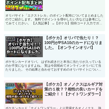
オリパサイト「エクストレカ」のポイント配布についてまとめました
のでご紹介します。 無料でポイントを増やしたい方などは参考にし
てみてください。 【人気記事】 →【ポケカ】招待コード入力でガチ
ャチケット300枚入手可能。試しに引いてみよう。 【...
【ポケカ】オリパで当たり！？
ポケカ
100円がPSA10のカードになりま
した。【オンラインオリパ】
ポケモンカードオリパ。 はずれ続きだと本当に当たりが入っている
のか不安になりますよね。 実は今回初めてオンラインオリパにて当
たりました。 その結果と合わせておすすめのオリパサイトについて
も紹介していきます。 【人気記事】 →【ポケカ】招待コ...
【ポケカ】オノノクスはルギア対
ポケカ
策の１枚？？相性の良いカードを
ご紹介！！【ナイトワンダラー】
ポケモンカード「ナイトワンダラー」より登場するオノノクス。 強