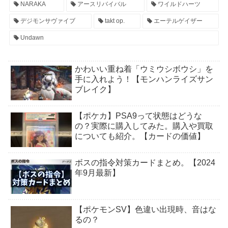
NARAKA
アースリバイバル
ワイルドハーツ
デジモンサヴァイブ
takt op.
エーテルゲイザー
Undawn
かわいい重ね着「ウミウシボウシ」を
手に入れよう！【モンハンライズサン
ブレイク】
【ポケカ】PSA9って状態はどうな
の？実際に購入してみた。購入や買取
についても紹介。【カードの価値】
ボスの指令対策カードまとめ。【2024
年9月最新】
【ポケモンSV】色違い出現時、音はな
るの？