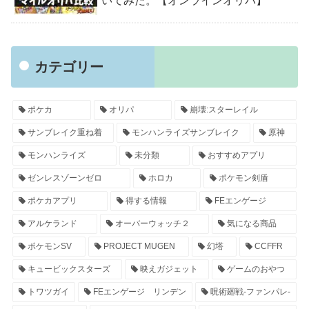
いてみた。【オンラインオリパ】
カテゴリー
ポケカ
オリパ
崩壊:スターレイル
サンブレイク重ね着
モンハンライズサンブレイク
原神
モンハンライズ
未分類
おすすめアプリ
ゼンレスゾーンゼロ
ホロカ
ポケモン剣盾
ポケカアプリ
得する情報
FEエンゲージ
アルケランド
オーバーウォッチ２
気になる商品
ポケモンSV
PROJECT MUGEN
幻塔
CCFFR
キュービックスターズ
映えガジェット
ゲームのおやつ
トワツガイ
FEエンゲージ リンデン
呪術廻戦-ファンパレ-